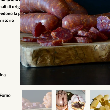
li di origine),
 vedono la produzione e le
rritorio
Pina
 Forno