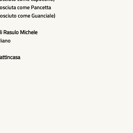
onosciuta come Pancetta
nosciuto come Guanciale)
di Rasulo Michele
liano
Fattincasa