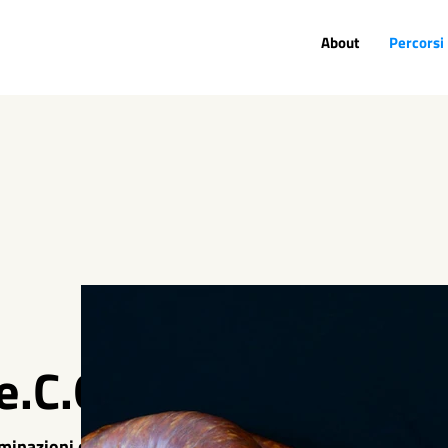
About
Percorsi
e.C.O.
ominazioni comunali) o