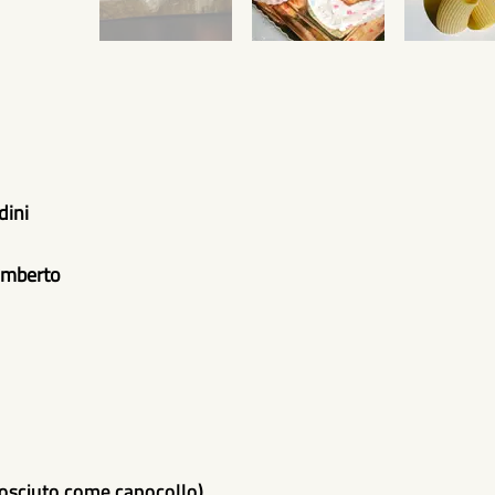
dini
Umberto
nosciuto come capocollo)